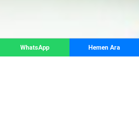
WhatsApp
Hemen Ara
HAKKIMIZDA
Adresinize en yakın bölgeden arıza teşhisi için servis
yönlendiyoruz. Servis talebinde bulunmak için çağrı destek
merkezimizi arayabilirsiniz.
Menemen tüm bölgelerinde aktif olarak servis hizmeti
sunmakta olan
Menemen Demirdöküm Servisi
ile iletişime